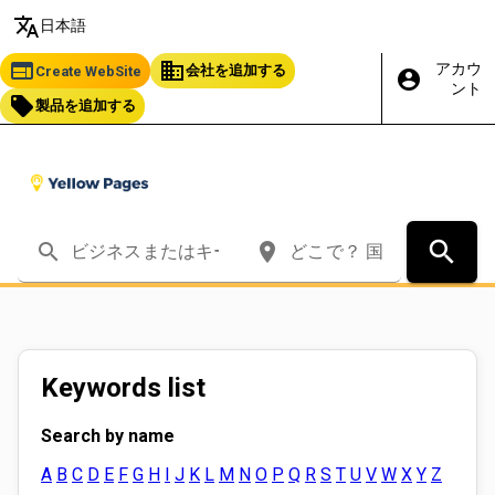
translate
日本語
web
business
アカウ
会社を追加する
Create WebSite
account_circle
ント
local_offer
製品を追加する
search
search
place
Keywords list
Search by name
A
B
C
D
E
F
G
H
I
J
K
L
M
N
O
P
Q
R
S
T
U
V
W
X
Y
Z